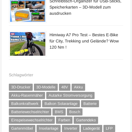
Schreibtisch-Organizer für USB-Sticks,
Speicherkarten – 3D-Modell zum
ausdrucken
Himiway A7 Pro Test – Bestes E-Bike
für City, Trekking und Gelände? Wow
120 Nm !
Schlagwörter
3D-Drucker
3D-Modelle
48V
Akku
Akku-Rasenmäher
Autarke Stromversorgung
Balkonkraftwerk
Balkon Solaranlage
Batterie
Batteriewechselrichter
BMS
Bosch
Einspeisewechselrichter
Farben
Gartendeko
Gartenmöbel
Inselanlage
Inverter
Ladegerät
LFP