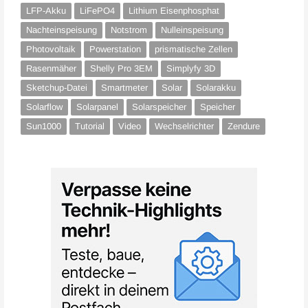
LFP-Akku
LiFePO4
Lithium Eisenphosphat
Nachteinspeisung
Notstrom
Nulleinspeisung
Photovoltaik
Powerstation
prismatische Zellen
Rasenmäher
Shelly Pro 3EM
Simplyfy 3D
Sketchup-Datei
Smartmeter
Solar
Solarakku
Solarflow
Solarpanel
Solarspeicher
Speicher
Sun1000
Tutorial
Video
Wechselrichter
Zendure