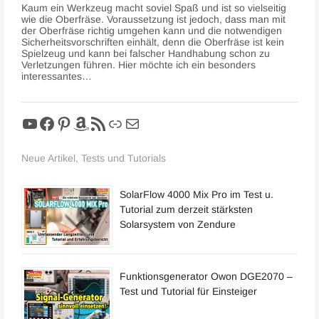
Kaum ein Werkzeug macht soviel Spaß und ist so vielseitig
wie die Oberfräse. Voraussetzung ist jedoch, dass man mit
der Oberfräse richtig umgehen kann und die notwendigen
Sicherheitsvorschriften einhält, denn die Oberfräse ist kein
Spielzeug und kann bei falscher Handhabung schon zu
Verletzungen führen. Hier möchte ich ein besonders
interessantes…
YouTube
Facebook
Pinterest
Amazon
RSS-Feed
Link
E-Mail
Neue Artikel, Tests und Tutorials
SolarFlow 4000 Mix Pro im Test u.
Tutorial zum derzeit stärksten
Solarsystem von Zendure
Funktionsgenerator Owon DGE2070 –
Test und Tutorial für Einsteiger