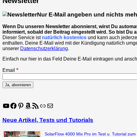
Newsletter
Nur E-Mail angeben und nichts meh
Wenn Du unseren Newsletter abonnierst, wirst Du automati
informiert, sobald der Beitrag eingestellt wird. So bist D
Dieser Service ist
natürlich kostenlos
und kann auch jederzei
enthalten. Deine E-Mail wird mit der Kündigung natürlich um
unserer
Datenschutzerklärung
.
Einfach nur hier in das Feld Deine E-Mail eintragen und ansch
*
Email
YouTube
Facebook
Pinterest
Amazon
RSS-Feed
Link
E-Mail
Neue Artikel, Tests und Tutorials
SolarFlow 4000 Mix Pro im Test u. Tutorial zum