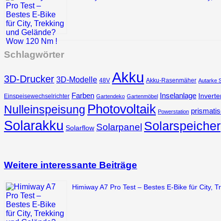
Schlagwörter
Akku
3D-Drucker
3D-Modelle
48V
Akku-Rasenmäher
Autarke 
Farben
Inselanlage
Inverte
Einspeisewechselrichter
Gartendeko
Gartenmöbel
Photovoltaik
Nulleinspeisung
prismatis
Powerstation
Solarakku
Solarspeicher
Solarpanel
Solarflow
Weitere interessante Beiträge
Himiway A7 Pro Test – Bestes E-Bike für City,