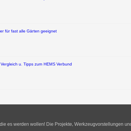
r für fast alle Gärten geeignet
d Vergleich u. Tipps zum HEMS Verbund
he die es werden wollen! Die Projekte, Werkzeugvorstellungen u