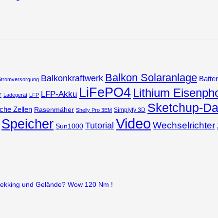
Balkon Solaranlage
Balkonkraftwerk
Batter
Stromversorgung
LiFePO4
Lithium Eisenph
LFP-Akku
r
Ladegerät
LFP
Sketchup-Da
che Zellen
Rasenmäher
Simplyfy 3D
Shelly Pro 3EM
Video
Speicher
Wechselrichter
Tutorial
Sun1000
 Trekking und Gelände? Wow 120 Nm !