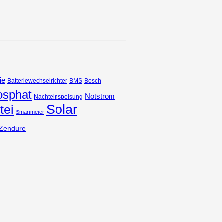
ie
Batteriewechselrichter
BMS
Bosch
osphat
Notstrom
Nachteinspeisung
Solar
tei
Smartmeter
Zendure