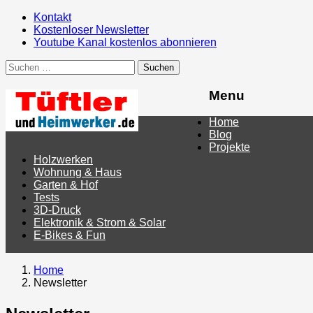
Kontakt
Kostenloser Newsletter
Youtube Kanal kostenlos abonnieren
Suchen
nach:
Menu
Menu
Home
Blog
Projekte
Holzwerken
Wohnung & Haus
Garten & Hof
Tests
3D-Druck
Elektronik & Strom & Solar
E-Bikes & Fun
Home
Newsletter