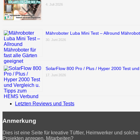
4. Juli 2026
Mähroboter Luba Mini Test – Allround Mährobote
30. Juni 2026
SolarFlow 800 Pro / Plus / Hyper 2000 Test un
17. Juni 2026
Letzten Reviews und Tests
Anmerkung
Dies ist eine Seite für kreative Tüftler, Heimwerker und solc
Projekten anregen.
Mitarbeiten?