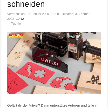
schneiden
Veröffentlicht:
27. Januar 2020
15:08
Updated: 3. Februar
2022
19:12
Author
Tueftler
Gefällt dir der Artikel? Dann unterstütze Autoren und teile ihn