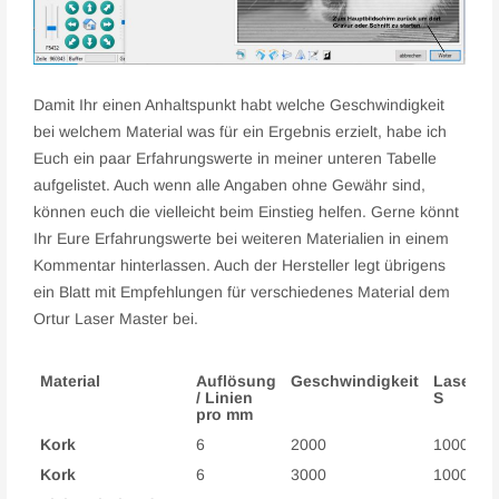
Damit Ihr einen Anhaltspunkt habt welche Geschwindigkeit
bei welchem Material was für ein Ergebnis erzielt, habe ich
Euch ein paar Erfahrungswerte in meiner unteren Tabelle
aufgelistet. Auch wenn alle Angaben ohne Gewähr sind,
können euch die vielleicht beim Einstieg helfen. Gerne könnt
Ihr Eure Erfahrungswerte bei weiteren Materialien in einem
Kommentar hinterlassen. Auch der Hersteller legt übrigens
ein Blatt mit Empfehlungen für verschiedenes Material dem
Ortur Laser Master bei.
Material
Auflösung
Geschwindigkeit
Laserstä
/ Linien
S
pro mm
Material
Auflösung
Geschwindigkeit
Laserstä
Kork
6
2000
1000
/ Linien
S
pro mm
Kork
6
3000
1000