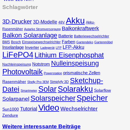
Schlagwörter
Akku
3D-Drucker
3D-Modelle
48V
Akku-
Balkonkraftwerk
Rasenmäher
Autarke Stromversorgung
Balkon Solaranlage
Batterie
Batteriewechselrichter
Farben
BMS
Bosch
Einspeisewechselrichter
Gartendeko
Gartenmöbel
LFP-Akku
Inselanlage
Inverter
Ladegerät
LFP
LiFePO4
Lithium Eisenphosphat
Nulleinspeisung
Notstrom
Nachteinspeisung
Photovoltaik
prismatische Zellen
Powerstation
Sketchup-
Rasenmäher
Simplyfy 3D
Shelly Pro 3EM
Solar
Solarakku
Datei
Solarflow
Smartmeter
Speicher
Solarspeicher
Solarpanel
Video
Wechselrichter
Tutorial
Sun1000
Zendure
Weitere interessante Beiträge