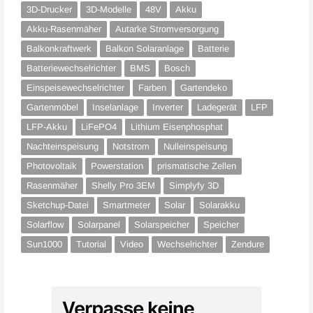
3D-Drucker
3D-Modelle
48V
Akku
Akku-Rasenmäher
Autarke Stromversorgung
Balkonkraftwerk
Balkon Solaranlage
Batterie
Batteriewechselrichter
BMS
Bosch
Einspeisewechselrichter
Farben
Gartendeko
Gartenmöbel
Inselanlage
Inverter
Ladegerät
LFP
LFP-Akku
LiFePO4
Lithium Eisenphosphat
Nachteinspeisung
Notstrom
Nulleinspeisung
Photovoltaik
Powerstation
prismatische Zellen
Rasenmäher
Shelly Pro 3EM
Simplyfy 3D
Sketchup-Datei
Smartmeter
Solar
Solarakku
Solarflow
Solarpanel
Solarspeicher
Speicher
Sun1000
Tutorial
Video
Wechselrichter
Zendure