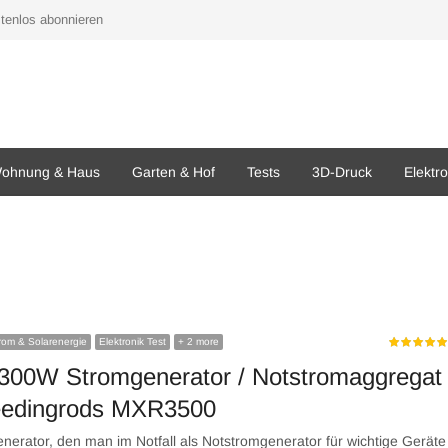
tenlos abonnieren
ohnung & Haus
Garten & Hof
Tests
3D-Druck
Elektr
trom & Solarenergie
Elektronik Test
+ 2 more
3300W Stromgenerator / Notstromaggregat
edingrods MXR3500
nerator, den man im Notfall als Notstromgenerator für wichtige Geräte