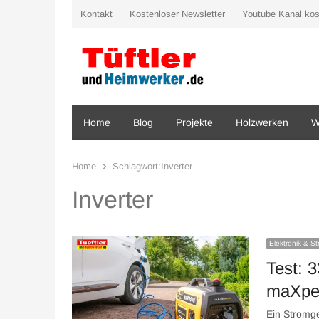
Kontakt
Kostenloser Newsletter
Youtube Kanal kos
Home
Blog
Projekte
Holzwerken
W
Home
Schlagwort:
Inverter
Inverter
Elektronik & S
Test: 
maXpe
Ein Stromge