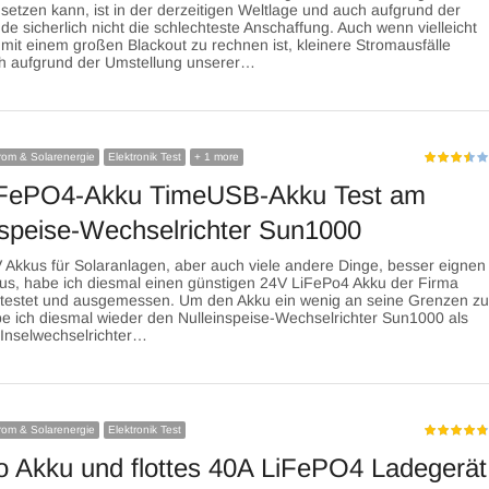
setzen kann, ist in der derzeitigen Weltlage und auch aufgrund der
e sicherlich nicht die schlechteste Anschaffung. Auch wenn vielleicht
h mit einem großen Blackout zu rechnen ist, kleinere Stromausfälle
ch aufgrund der Umstellung unserer…
trom & Solarenergie
Elektronik Test
+ 1 more
iFePO4-Akku TimeUSB-Akku Test am
nspeise-Wechselrichter Sun1000
 Akkus für Solaranlagen, aber auch viele andere Dinge, besser eignen
us, habe ich diesmal einen günstigen 24V LiFePo4 Akku der Firma
testet und ausgemessen. Um den Akku ein wenig an seine Grenzen z
e ich diesmal wieder den Nulleinspeise-Wechselrichter Sun1000 als
 Inselwechselrichter…
trom & Solarenergie
Elektronik Test
 Akku und flottes 40A LiFePO4 Ladegerät