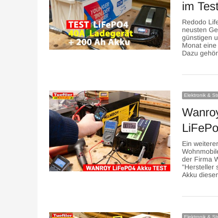
im Tes
Redodo Lif
neusten Gen
günstigen u
Monat eine 
Dazu gehör
Elektronik & S
Wanroy
LiFePo
Ein weitere
Wohnmobile
der Firma 
"Hersteller
Akku diesem
Elektronik & S