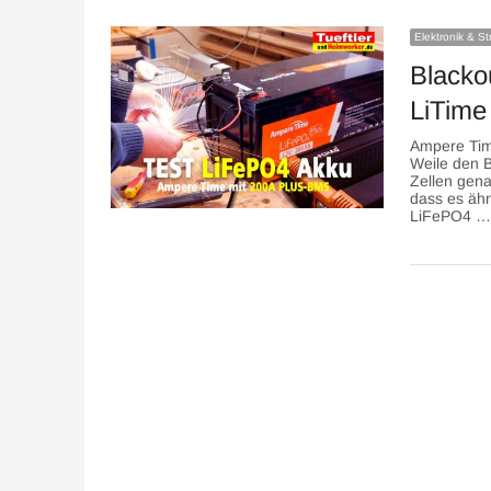
Elektronik & S
Blacko
LiTime
Ampere Tim
Weile den 
Zellen gena
dass es ähn
LiFePO4 