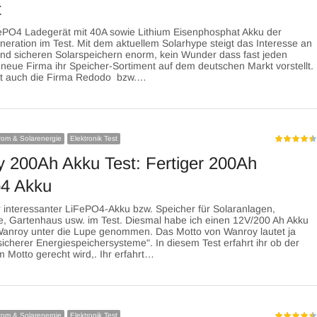
t
ePO4 Ladegerät mit 40A sowie Lithium Eisenphosphat Akku der
eration im Test. Mit dem aktuellem Solarhype steigt das Interesse an
nd sicheren Solarspeichern enorm, kein Wunder dass fast jeden
neue Firma ihr Speicher-Sortiment auf dem deutschen Markt vorstellt.
t auch die Firma Redodo bzw.…
trom & Solarenergie
Elektronik Test
 200Ah Akku Test: Fertiger 200Ah
4 Akku
r interessanter LiFePO4-Akku bzw. Speicher für Solaranlagen,
, Gartenhaus usw. im Test. Diesmal habe ich einen 12V/200 Ah Akku
Wanroy unter die Lupe genommen. Das Motto von Wanroy lautet ja
 sicherer Energiespeichersysteme". In diesem Test erfahrt ihr ob der
 Motto gerecht wird,. Ihr erfahrt…
trom & Solarenergie
Elektronik Test