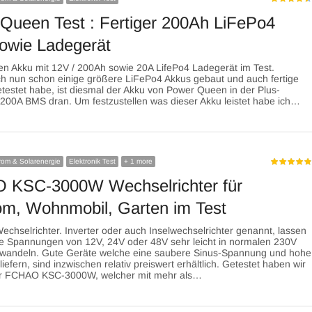
Queen Test : Fertiger 200Ah LiFePo4
owie Ladegerät
n Akku mit 12V / 200Ah sowie 20A LifePo4 Ladegerät im Test.
h nun schon einige größere LiFePo4 Akkus gebaut und auch fertige
etestet habe, ist diesmal der Akku von Power Queen in der Plus-
 200A BMS dran. Um festzustellen was dieser Akku leistet habe ich…
trom & Solarenergie
Elektronik Test
+ 1 more
 KSC-3000W Wechselrichter für
om, Wohnmobil, Garten im Test
echselrichter. Inverter oder auch Inselwechselrichter genannt, lassen
ge Spannungen von 12V, 24V oder 48V sehr leicht in normalen 230V
wandeln. Gute Geräte welche eine saubere Sinus-Spannung und hohe
iefern, sind inzwischen relativ preiswert erhältlich. Getestet haben wir
er FCHAO KSC-3000W, welcher mit mehr als…