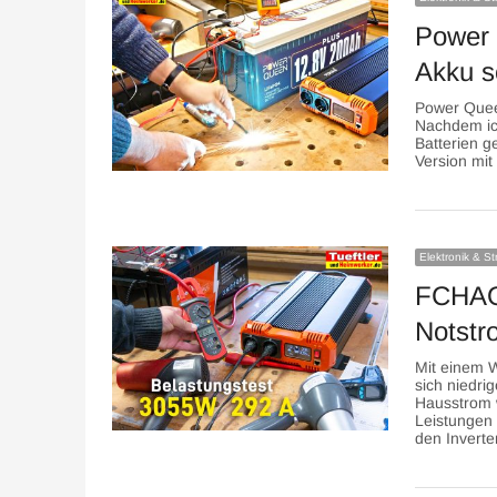
Power 
Akku s
Power Quee
Nachdem ic
Batterien g
Version mit
Elektronik & S
FCHAO
Notstr
Mit einem W
sich niedri
Hausstrom 
Leistungen l
den Invert