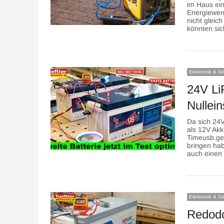
im Haus ein
Energiewend
nicht gleic
könnten si
Elektronik & S
24V L
Nullei
Da sich 24V
als 12V Akk
Timeusb.ge
bringen hab
auch einen
Elektronik & S
Redodo