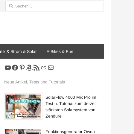
Suchen
nach:
onik & Strom & Solar
E-Bikes & Fun
YouTube
Facebook
Pinterest
Amazon
RSS-Feed
Link
E-Mail
Neue Artikel, Tests und Tutorials
SolarFlow 4000 Mix Pro im
Test u. Tutorial zum derzeit
stärksten Solarsystem von
Zendure
Funktionsgenerator Owon