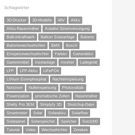
Schlagwörter
3D-Drucker
3D-Modelle
48V
Akku
Akku-Rasenmäher
Autarke Stromversorgung
Balkonkraftwerk
Balkon Solaranlage
Batterie
Batteriewechselrichter
BMS
Bosch
Einspeisewechselrichter
Farben
Gartendeko
Gartenmöbel
Inselanlage
Inverter
Ladegerät
LFP
LFP-Akku
LiFePO4
Lithium Eisenphosphat
Nachteinspeisung
Notstrom
Nulleinspeisung
Photovoltaik
Powerstation
prismatische Zellen
Rasenmäher
Shelly Pro 3EM
Simplyfy 3D
Sketchup-Datei
Smartmeter
Solar
Solarakku
Solarflow
Solarpanel
Solarspeicher
Speicher
Sun1000
Tutorial
Video
Wechselrichter
Zendure