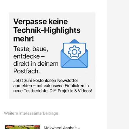
Weitere interessante Beiträge
Mokwheel Asphalt –