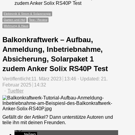
zudem Anker Solix RS40P Test
Elektronik & Strom & Solarenergie
Garten und Hof
Test / Review
Wohnung & Haus
Balkonkraftwerk – Aufbau,
Anmeldung, Inbetriebnahme,
Absicherung, Solarpaket 1
zudem Anker Solix RS40P Test
Veröffentlicht:
11. März 2023
13:46
Updated: 21.
Februar 2025
14:32
Author
Tueftler
Gefällt dir der Artikel? Dann unterstütze Autoren und
teile ihn mit deinen Freunden.
teilen