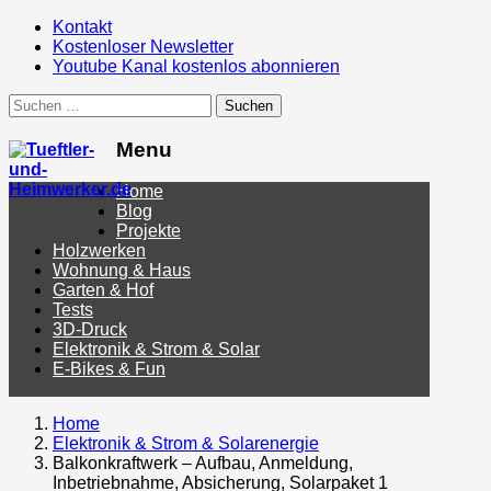
Kontakt
Kostenloser Newsletter
Youtube Kanal kostenlos abonnieren
Suchen
nach:
Menu
Menu
Home
Blog
Projekte
Holzwerken
Wohnung & Haus
Garten & Hof
Tests
3D-Druck
Elektronik & Strom & Solar
E-Bikes & Fun
Home
Elektronik & Strom & Solarenergie
Balkonkraftwerk – Aufbau, Anmeldung,
Inbetriebnahme, Absicherung, Solarpaket 1