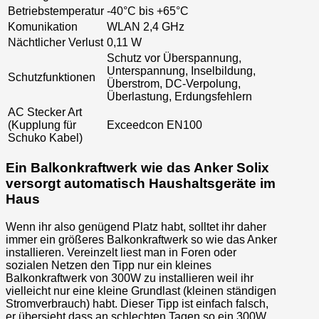
Betriebstemperatur
-40°C bis +65°C
Komunikation
WLAN 2,4 GHz
Nächtlicher Verlust
0,11 W
Schutz vor Überspannung,
Unterspannung, Inselbildung,
Schutzfunktionen
Überstrom, DC-Verpolung,
Überlastung, Erdungsfehlern
AC Stecker Art
(Kupplung für
Exceedcon EN100
Schuko Kabel)
Ein Balkonkraftwerk wie das Anker Solix
versorgt automatisch Haushaltsgeräte im
Haus
Wenn ihr also genügend Platz habt, solltet ihr daher
immer ein größeres Balkonkraftwerk so wie das Anker
installieren. Vereinzelt liest man in Foren oder
sozialen Netzen den Tipp nur ein kleines
Balkonkraftwerk von 300W zu installieren weil ihr
vielleicht nur eine kleine Grundlast (kleinen ständigen
Stromverbrauch) habt. Dieser Tipp ist einfach falsch,
er übersieht dass an schlechten Tagen so ein 300W