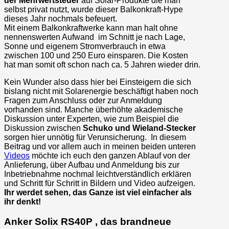
der
Mehrwertsteuer
auf Solar-Produkte die man
selbst privat nutzt, wurde dieser Balkonkraft-Hype
dieses Jahr nochmals befeuert.
Mit einem Balkonkraftwerke kann man halt ohne
nennenswerten Aufwand im Schnitt je nach Lage,
Sonne und eigenem Stromverbrauch in etwa
zwischen 100 und 250 Euro einsparen. Die Kosten
hat man somit oft schon nach ca. 5 Jahren wieder drin.
Kein Wunder also dass hier bei Einsteigern die sich
bislang nicht mit Solarenergie beschäftigt haben noch
Fragen zum Anschluss oder zur Anmeldung
vorhanden sind. Manche überhöhte akademische
Diskussion unter Experten, wie zum Beispiel die
Diskussion zwischen
Schuko und Wieland-Stecker
sorgen hier unnötig für Verunsicherung. In diesem
Beitrag und vor allem auch in meinen beiden unteren
Videos
möchte ich euch den ganzen Ablauf von der
Anlieferung, über Aufbau und Anmeldung bis zur
Inbetriebnahme nochmal leichtverständlich erklären
und Schritt für Schritt in Bildern und Video aufzeigen.
Ihr werdet sehen, das Ganze ist viel einfacher als
ihr denkt!
Anker Solix RS40P , das brandneue