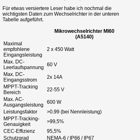
Für etwas versiertere Leser habe ich nochmal die
wichtigsten Daten zum Wechselrichter in der unteren
Tabelle aufgeführt.
Mikrowechselrichter MI60
(A5140)
Maximal
empfohlene
2 x 450 Watt
Eingangsleistung
Max. DC-
60 V
Leerlaufspannung
Max. DC-
2x 14A
Eingangsstrom
MPPT-Tracking
22-55 V
Bereich
Max. AC-
600 W
Ausgangsleistung
Leistungsfaktor
>0.99 (bei Nennleistung)
MPPT-Tracking-
>99,5%
Genauigkeit
CEC-Effizienz
95,5%
Schutzgrad
NEMA-6 / IP66 / IP67