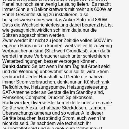
Panel nur noch sehr wenig Leistung liefert. Es macht
immer Sinn ein Balkonkraftwerk mit mehr als 600W an
Panel-Gesamtleistung zu installieren, also
beispielsweise eines wie das Anker Solix mit 880W.
Dass die Wechselrichterleistung dabei begrenzt ist, ist
wie gesagt nicht wirklich schlimm da ja nur die
Spitzen abgeschnitten werden.
Zwar werdet ihr nicht zu jeder Zeit die vollen 600W im
eigenen Haus nutzen können, weil vielleicht zu wenig
Verbraucher an sind (Stichwort Grundlast), aber dafür
werdet ihr eure Verbraucher auch unter schlechteren
Wetterbedingungen besser versorgen können.
Denkt daran:
Selbst wenn ihr am Tag auf Arbeit seid
und die Wohnung unbewohnt sein sollte, wird Strom
verbraucht. Jeder Haushalt hat Geräte die nahezu
immer Strom verbrauchen, denkt nur an Kühlschrank,
Tiefkühltruhe, Heizungspumpe, Heizungssteuerung,
SAT-Antenne oder an Geräte die im Standby sind,
Fernseher, Computer, Drucker, Spielkonsole,
Radiowecker, diverse Steckernetzteile oder an smarte
Geräte wie Alexa, schaltbare Steckdosen, Lampen,
Überwachungskameras und so weiter. Alle dieser
Geräte brauchen fast ständig Strom, auch wenn ihr
nicht da seid. Je nachdem wie technisch ihr
ausgestattet seid und wie groß eure Wohnung ist,