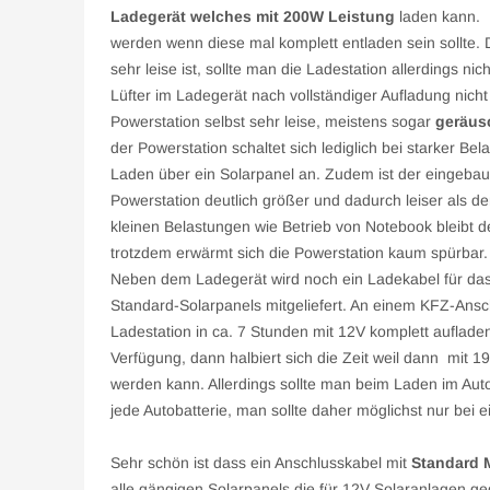
Ladegerät welches mit 200W Leistung
laden kann. D
werden wenn diese mal komplett entladen sein sollte. D
sehr leise ist, sollte man die Ladestation allerdings n
Lüfter im Ladegerät nach vollständiger Aufladung nicht 
Powerstation selbst sehr leise, meistens sogar
geräus
der Powerstation schaltet sich lediglich bei starker Be
Laden über ein Solarpanel an. Zudem ist der eingebaut
Powerstation deutlich größer und dadurch leiser als de
kleinen Belastungen wie Betrieb von Notebook bleibt d
trotzdem erwärmt sich die Powerstation kaum spürbar.
Neben dem Ladegerät wird noch ein Ladekabel für das
Standard-Solarpanels mitgeliefert. An einem KFZ-Ansch
Ladestation in ca. 7 Stunden mit 12V komplett auflad
Verfügung, dann halbiert sich die Zeit weil dann mit 1
werden kann. Allerdings sollte man beim Laden im Auto
jede Autobatterie, man sollte daher möglichst nur bei 
Sehr schön ist dass ein Anschlusskabel mit
Standard 
alle gängigen Solarpanels die für 12V Solaranlagen ged