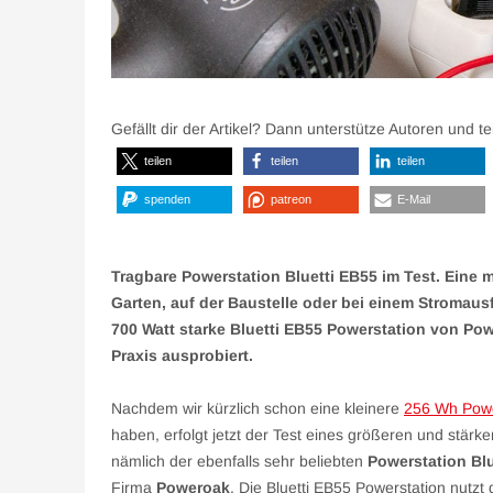
Gefällt dir der Artikel? Dann unterstütze Autoren und t
teilen
teilen
teilen
spenden
patreon
E-Mail
Tragbare Powerstation Bluetti EB55 im Test. Eine 
Garten, auf der Baustelle oder bei einem Stromausf
700 Watt starke Bluetti EB55 Powerstation von Po
Praxis ausprobiert.
Nachdem wir kürzlich schon eine kleinere
256 Wh Powe
haben, erfolgt jetzt der Test eines größeren und stärk
nämlich der ebenfalls sehr beliebten
Powerstation Blu
Firma
Poweroak
. Die Bluetti EB55 Powerstation nutzt