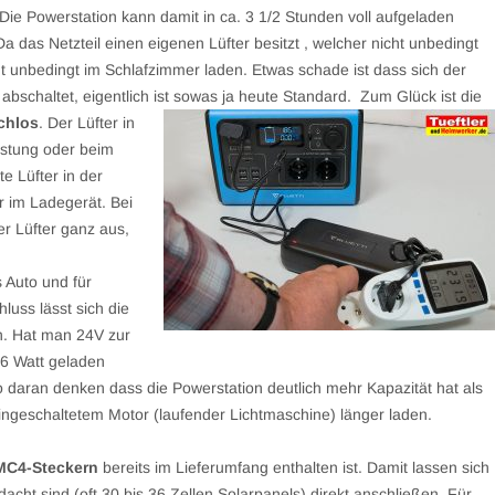
ie Powerstation kann damit in ca. 3 1/2 Stunden voll aufgeladen
a das Netzteil einen eigenen Lüfter besitzt , welcher nicht unbedingt
icht unbedingt im Schlafzimmer laden. Etwas schade ist dass sich der
abschaltet, eigentlich ist sowas
ja heute Standard. Zum Glück ist die
chlos
. Der Lüfter in
lastung oder beim
e Lüfter in der
r im Ladegerät. Bei
er Lüfter ganz aus,
 Auto und für
luss lässt sich die
en. Hat man 24V zur
96 Watt geladen
 daran denken dass die Powerstation deutlich mehr Kapazität hat als
eingeschaltetem Motor (laufender Lichtmaschine) länger laden.
MC4-Steckern
bereits im Lieferumfang enthalten ist. Damit lassen sich
acht sind (oft 30 bis 36 Zellen Solarpanels) direkt anschließen. Für