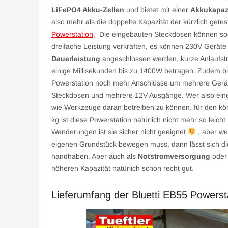
LiFePO4 Akku-Zellen
und bietet mit einer
Akkukapazi
also mehr als die doppelte Kapazität der kürzlich gete
Powerstation
. Die eingebauten Steckdosen können so
dreifache Leistung verkraften, es können 230V Geräte 
Dauerleistung
angeschlossen werden, kurze Anlaufs
einige Millisekunden bis zu 1400W betragen. Zudem bi
Powerstation noch mehr Anschlüsse um mehrere Geräte
Steckdosen und mehrere 12V Ausgänge. Wer also eine 
wie Werkzeuge daran betreiben zu können, für den könn
kg ist diese Powerstation natürlich nicht mehr so leic
Wanderungen ist sie sicher nicht geeignet
, aber we
eigenen Grundstück bewegen muss, dann lässt sich die
handhaben. Aber auch als
Notstromversorgung
ode
höheren Kapazität natürlich schon recht gut.
Lieferumfang der Bluetti EB55 Powerst