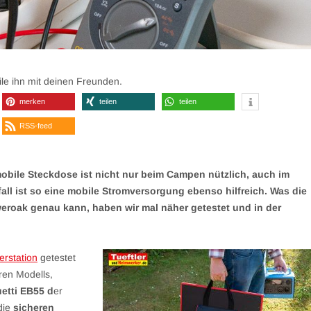
eile ihn mit deinen Freunden.
merken
teilen
teilen
RSS-feed
mobile Steckdose ist nicht nur beim Campen nützlich, auch im
all ist so eine mobile Stromversorgung ebenso hilfreich. Was die
weroak genau kann, haben wir mal näher getestet und in der
rstation
getestet
eren Modells,
etti EB55 d
er
 die
sicheren