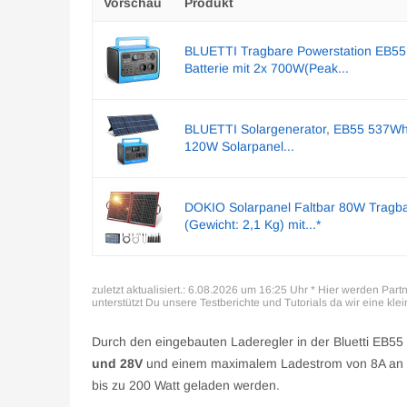
Vorschau
Produkt
BLUETTI Tragbare Powerstation EB55
Batterie mit 2x 700W(Peak...
BLUETTI Solargenerator, EB55 537Wh
120W Solarpanel...
DOKIO Solarpanel Faltbar 80W Tragba
(Gewicht: 2,1 Kg) mit...*
zuletzt aktualisiert.: 6.08.2026 um 16:25 Uhr * Hier werden Partn
unterstützt Du unsere Testberichte und Tutorials da wir eine kle
Durch den eingebauten Laderegler in der Bluetti EB5
und 28V
und einem maximalem Ladestrom von 8A an de
bis zu 200 Watt geladen werden.