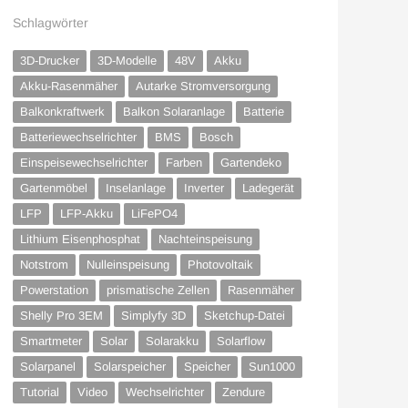
Schlagwörter
3D-Drucker
3D-Modelle
48V
Akku
Akku-Rasenmäher
Autarke Stromversorgung
Balkonkraftwerk
Balkon Solaranlage
Batterie
Batteriewechselrichter
BMS
Bosch
Einspeisewechselrichter
Farben
Gartendeko
Gartenmöbel
Inselanlage
Inverter
Ladegerät
LFP
LFP-Akku
LiFePO4
Lithium Eisenphosphat
Nachteinspeisung
Notstrom
Nulleinspeisung
Photovoltaik
Powerstation
prismatische Zellen
Rasenmäher
Shelly Pro 3EM
Simplyfy 3D
Sketchup-Datei
Smartmeter
Solar
Solarakku
Solarflow
Solarpanel
Solarspeicher
Speicher
Sun1000
Tutorial
Video
Wechselrichter
Zendure