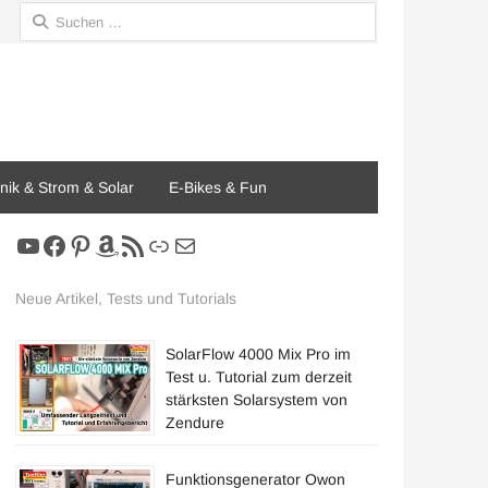
Suchen
nach:
onik & Strom & Solar
E-Bikes & Fun
YouTube
Facebook
Pinterest
Amazon
RSS-Feed
Link
E-Mail
Neue Artikel, Tests und Tutorials
SolarFlow 4000 Mix Pro im
Test u. Tutorial zum derzeit
stärksten Solarsystem von
Zendure
Funktionsgenerator Owon