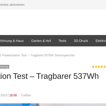
tenlos abonnieren
ohnung & Haus
Garten & Hof
Tests
3D-Druck
Elektr
5 Powerstation Test – Tragbarer 537Wh Stromspeicher
erkzeug
tion Test – Tragbarer 537Wh
Author
 2023
18:06
Tueftler