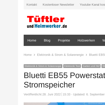
Kontakt
Kostenloser Newsletter
Youtube Kanal kos
Home
Blog
Projekte
Holzwerken
W
Home
Elektronik & Strom & Solarenergie
Bluetti EB5
Elektronik & Strom & Solarenergie
Elektronik Test
Garten und Hof
W
Bluetti EB55 Powersta
Stromspeicher
Veröffentlicht:
28. Juni 2022
15:33
Updated: 6. September