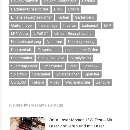
Balkonkraftwerk
Balkon Solaranlage
Batterie
Batteriewechselrichter
BMS
Bosch
Einspeisewechselrichter
Farben
Gartendeko
Gartenmöbel
Inselanlage
Inverter
Ladegerät
LFP
LFP-Akku
LiFePO4
Lithium Eisenphosphat
Nachteinspeisung
Notstrom
Nulleinspeisung
Photovoltaik
Powerstation
prismatische Zellen
Rasenmäher
Shelly Pro 3EM
Simplyfy 3D
Sketchup-Datei
Smartmeter
Solar
Solarakku
Solarflow
Solarpanel
Solarspeicher
Speicher
Sun1000
Tutorial
Video
Wechselrichter
Zendure
Weitere interessante Beiträge
Ortur Laser Master 15W Test – Mit
Laser gravieren und mit Laser