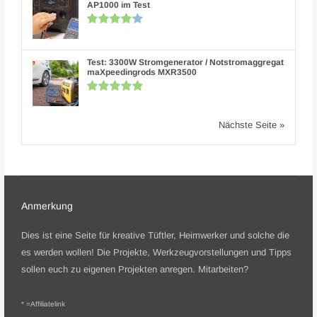
AP1000 im Test
Test: 3300W Stromgenerator / Notstromaggregat
maXpeedingrods MXR3500
Nächste Seite »
Anmerkung
Dies ist eine Seite für kreative Tüftler, Heimwerker und solche die
es werden wollen! Die Projekte, Werkzeugvorstellungen und Tipps
sollen euch zu eigenen Projekten anregen.
Mitarbeiten?
* =
Affiliatelink