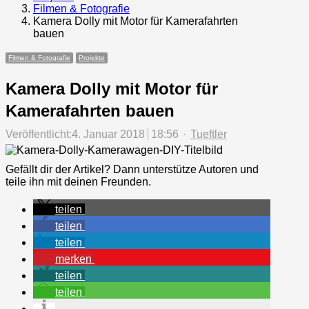
Filmen & Fotografie
Kamera Dolly mit Motor für Kamerafahrten
bauen
Filmen & Fotografie
Projekte
Kamera Dolly mit Motor für
Kamerafahrten bauen
Author
Veröffentlicht:
4. Januar 2018
18:56
Tueftler
Gefällt dir der Artikel? Dann unterstütze Autoren und
teile ihn mit deinen Freunden.
teilen
teilen
teilen
merken
teilen
teilen