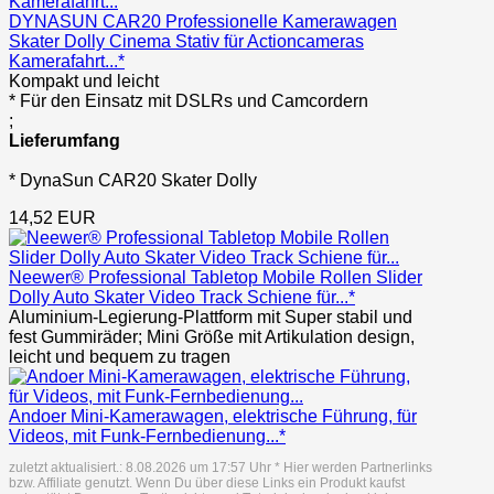
DYNASUN CAR20 Professionelle Kamerawagen
Skater Dolly Cinema Stativ für Actioncameras
Kamerafahrt...*
Kompakt und leicht
* Für den Einsatz mit DSLRs und Camcordern
;
Lieferumfang
* DynaSun CAR20 Skater Dolly
14,52 EUR
Neewer® Professional Tabletop Mobile Rollen Slider
Dolly Auto Skater Video Track Schiene für...*
Aluminium-Legierung-Plattform mit Super stabil und
fest Gummiräder; Mini Größe mit Artikulation design,
leicht und bequem zu tragen
Andoer Mini-Kamerawagen, elektrische Führung, für
Videos, mit Funk-Fernbedienung...*
zuletzt aktualisiert.: 8.08.2026 um 17:57 Uhr * Hier werden Partnerlinks
bzw. Affiliate genutzt. Wenn Du über diese Links ein Produkt kaufst