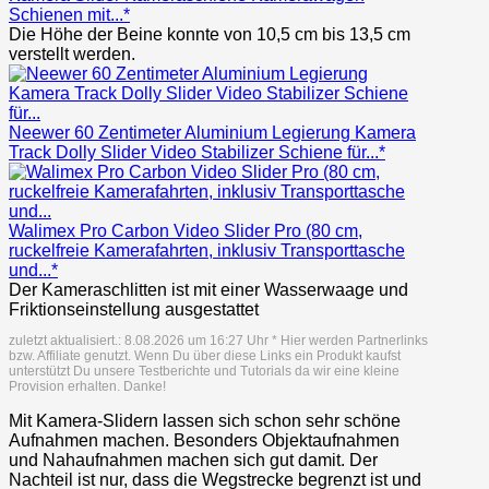
Schienen mit...*
Die Höhe der Beine konnte von 10,5 cm bis 13,5 cm
verstellt werden.
Neewer 60 Zentimeter Aluminium Legierung Kamera
Track Dolly Slider Video Stabilizer Schiene für...*
Walimex Pro Carbon Video Slider Pro (80 cm,
ruckelfreie Kamerafahrten, inklusiv Transporttasche
und...*
Der Kameraschlitten ist mit einer Wasserwaage und
Friktionseinstellung ausgestattet
zuletzt aktualisiert.: 8.08.2026 um 16:27 Uhr * Hier werden Partnerlinks
bzw. Affiliate genutzt. Wenn Du über diese Links ein Produkt kaufst
unterstützt Du unsere Testberichte und Tutorials da wir eine kleine
Provision erhalten. Danke!
Mit Kamera-Slidern lassen sich schon sehr schöne
Aufnahmen machen. Besonders Objektaufnahmen
und Nahaufnahmen machen sich gut damit. Der
Nachteil ist nur, dass die Wegstrecke begrenzt ist und