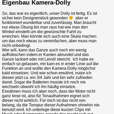
Eigenbau Kamera-Dolly
So, das war es eigentlich, unser Dolly ist fertig. Es ist
sicher kein Designerstück geworden
aber er
funktioniert wunderbar und zuverlässig. Man braucht
nur etwas Übung bis man raus hat wie man den
Winkel einstellt um die gewünschte Fahrt zu
erreichen. Man könnte sich auch eine Skala machen
um das noch etwas zu vereinfachen, aber muss man
nicht unbedingt.
Wer will, kann das Ganze auch noch ein wenig
aufhübschen indem er Kanten abrundet und das
Ganze lackiert oder mit Leinöl streicht. Ich habe es
einfach so gelassen, mir kam es in erster Linie auf die
Funktion an und wollte den Kamera-Dolly möglichst
bald einsetzen. Und wie schon erwähnt, nutze ich
diesen jetzt ca. ein 3/4 Jahr und bin sehr zufrieden
damit. Sogar die Batterien musste ich noch nie
wechseln obwohl ich ihn häufig einsetze.
Erwähnen muss ich aber noch, dass der Motor nicht
ganz leise ist, also für Tonaufnahmen eignet sich
dieser nicht wirklich. Für mich ist das nicht von
belang, da die Tonspur dieser Aufnahmen ohnehin nie
benutzt wird. Ich unterlege diese kurzen Clips mit