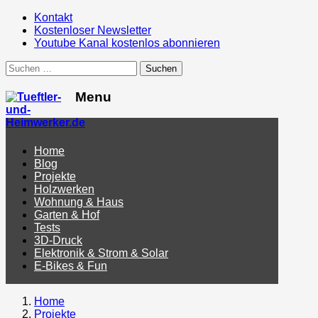
Kontakt
Kostenloser Newsletter
Youtube Kanal kostenlos abonnieren
Suchen
nach:
Menu
Menu
Home
Blog
Projekte
Holzwerken
Wohnung & Haus
Garten & Hof
Tests
3D-Druck
Elektronik & Strom & Solar
E-Bikes & Fun
Home
Projekte