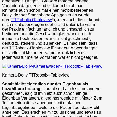
ordentlich zu tragen. Größere motorbetriebene
Varianten dagegen sind oft kaum bezahlbar.
Ich hatte auch schon mal einen motorbetriebenen
Dolly, der per Smartphone App gesteuert wurde
(den
TTRobotix iTableview
*), aber auch dieser konnte
mich nicht überzeugen (siehe Bild unten). Er war in
der Praxis einfach unhandlich und umständlich zu
bedienen und die Geschwindigkeit war mir noch
immer zu hoch. Zudem war er nicht geschmeidig
genug zu steuern und zu lenken. Es mag sein, dass
der TTRobotix-iTableview für andere Anwendungen
mit vielleicht kleineren Kameras nützlicher ist,
jedenfalls für meine Vorhaben war er nicht geeignet.
Kamera-Dolly TTRobotix-iTableview
Somit bleibt eigentlich nur der Eigenbau als
bezahlbare Lösung.
Darauf sind auch schon andere
gekommen, es gibt im Netz auch schon einige
Eigenbau Varianten, allerdings wenige mit Motor. Zum
Teil arbeiten diese aber noch mit einfachen
Eigenbaugetrieben welche die Räder über das Profil
antreiben. Das erschien mir zu unsicher und etwas zu
fragil. Daher habe ich mich zu einer ganz einfachen