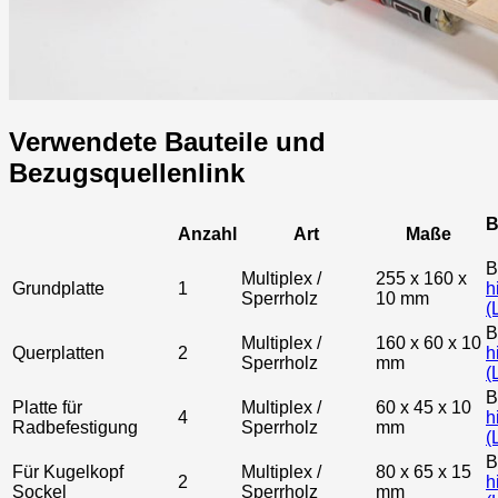
Verwendete Bauteile und
Bezugsquellenlink
B
Anzahl
Art
Maße
B
Multiplex /
255 x 160 x
Grundplatte
1
h
Sperrholz
10 mm
(
B
Multiplex /
160 x 60 x 10
Querplatten
2
h
Sperrholz
mm
(
B
Platte für
Multiplex /
60 x 45 x 10
4
h
Radbefestigung
Sperrholz
mm
(
B
Für Kugelkopf
Multiplex /
80 x 65 x 15
2
h
Sockel
Sperrholz
mm