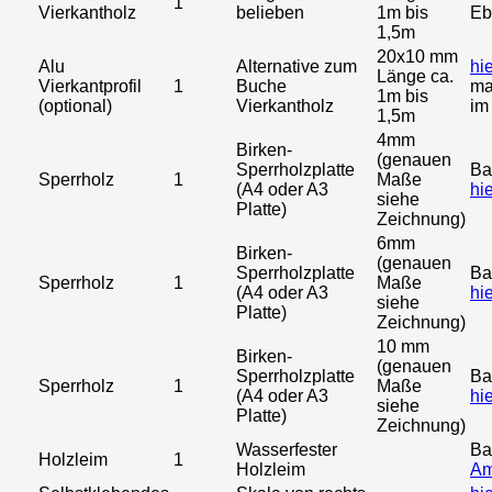
1
Vierkantholz
belieben
1m bis
Eb
1,5m
20x10 mm
Alu
Alternative zum
hi
Länge ca.
Vierkantprofil
1
Buche
ma
1m bis
(optional)
Vierkantholz
im
1,5m
4mm
Birken-
(genauen
Sperrholzplatte
Ba
Sperrholz
1
Maße
(A4 oder A3
hi
siehe
Platte)
Zeichnung)
6mm
Birken-
(genauen
Sperrholzplatte
Ba
Sperrholz
1
Maße
(A4 oder A3
hi
siehe
Platte)
Zeichnung)
10 mm
Birken-
(genauen
Sperrholzplatte
Ba
Sperrholz
1
Maße
(A4 oder A3
hi
siehe
Platte)
Zeichnung)
Wasserfester
Ba
Holzleim
1
Holzleim
Am