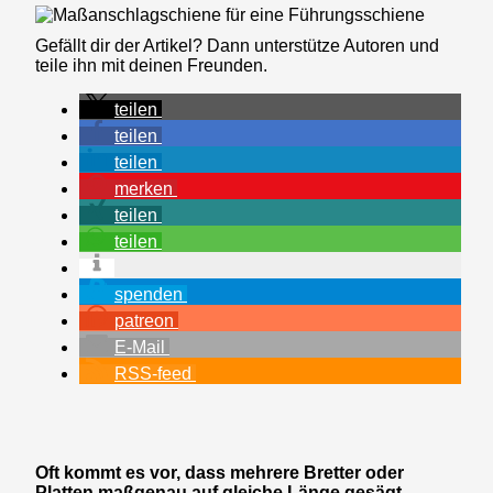
Gefällt dir der Artikel? Dann unterstütze Autoren und
teile ihn mit deinen Freunden.
teilen
teilen
teilen
merken
teilen
teilen
spenden
patreon
E-Mail
RSS-feed
Oft kommt es vor, dass mehrere Bretter oder
Platten maßgenau auf gleiche Länge gesägt