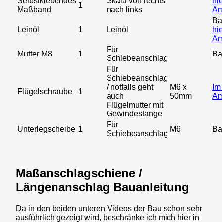
Selbstklebendes
Skala von rechts
hie
1
Maßband
nach links
Am
Ba
Leinöl
1
Leinöl
hie
Am
Für
Mutter M8
1
Ba
Schiebeanschlag
Für
Schiebeanschlag
/ notfalls geht
M6 x
Im
Flügelschraube
1
auch
50mm
Am
Flügelmutter mit
Gewindestange
Für
Unterlegscheibe
1
M6
Ba
Schiebeanschlag
Maßanschlagschiene /
Längenanschlag Bauanleitung
Da in den beiden unteren Videos der Bau schon sehr
ausführlich gezeigt wird, beschränke ich mich hier in