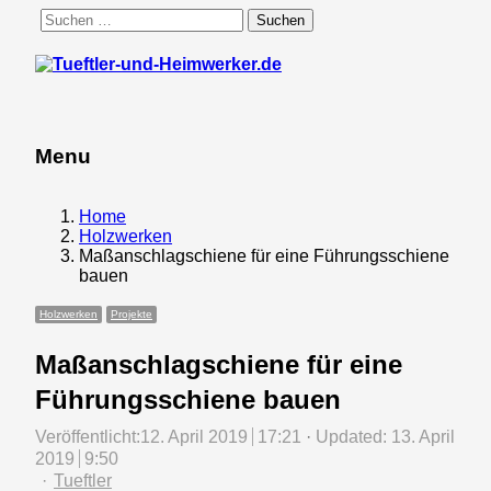
Suchen
nach:
Menu
Menu
Home
Holzwerken
Maßanschlagschiene für eine Führungsschiene
bauen
Holzwerken
Projekte
Maßanschlagschiene für eine
Führungsschiene bauen
Veröffentlicht:
12. April 2019
17:21
Updated: 13. April
2019
9:50
Author
Tueftler