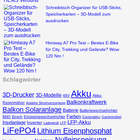
Schreibtisch-Organizer für USB-Sticks,
Speicherkarten – 3D-Modell zum
ausdrucken
Himiway A7 Pro Test – Bestes E-Bike
für City, Trekking und Gelände? Wow
120 Nm !
Schlagwörter
Akku
3D-Drucker
3D-Modelle
48V
Akku-
Balkonkraftwerk
Rasenmäher
Autarke Stromversorgung
Balkon Solaranlage
Batterie
Batteriewechselrichter
Farben
BMS
Bosch
Einspeisewechselrichter
Gartendeko
Gartenmöbel
LFP-Akku
Inselanlage
Inverter
Ladegerät
LFP
LiFePO4
Lithium Eisenphosphat
Nulleinspeisung