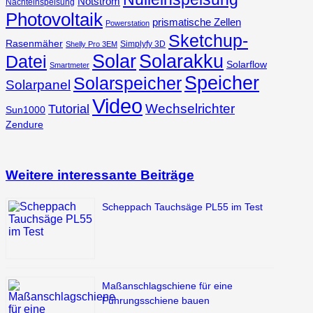
Notstrom
Nachteinspeisung
Photovoltaik
prismatische Zellen
Powerstation
Sketchup-
Rasenmäher
Simplyfy 3D
Shelly Pro 3EM
Solar
Solarakku
Datei
Solarflow
Smartmeter
Speicher
Solarspeicher
Solarpanel
Video
Wechselrichter
Tutorial
Sun1000
Zendure
Weitere interessante Beiträge
Scheppach Tauchsäge PL55 im Test
Maßanschlagschiene für eine
Führungsschiene bauen