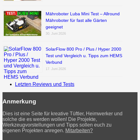
Mähroboter Luba Mini Test – Allround
Mähroboter für fast alle Gärten
geeignet
30. Juni 2026
SolarFlow 800 Pro / Plus / Hyper 2000
Test und Vergleich u. Tipps zum HEMS
Verbund
17. Juni 2026
Letzten Reviews und Tests
Anmerkung
Dies ist eine Seite für kreative Tüftler, Heimwerker und
solche die es werden wollen! Die Projekte,
Werkzeugvorstellungen und Tipps sollen euch zu
eigenen Projekten anregen.
Mitarbeiten?