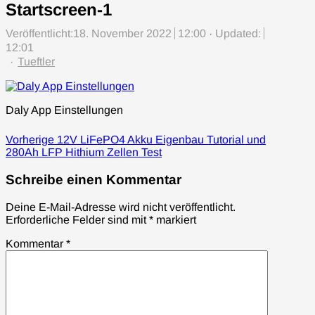
Startscreen-1
Veröffentlicht:
18. November 2022
12:00
Updated:
12:01
Author
Tueftler
Daly App Einstellungen
Beitragsnavigation
Previous
Vorherige
12V LiFePO4 Akku Eigenbau Tutorial und
post:
280Ah LFP Hithium Zellen Test
Schreibe einen Kommentar
Deine E-Mail-Adresse wird nicht veröffentlicht.
Erforderliche Felder sind mit
*
markiert
Kommentar
*