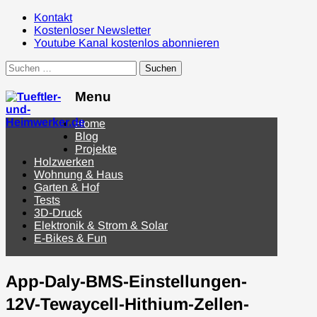
Kontakt
Kostenloser Newsletter
Youtube Kanal kostenlos abonnieren
Suchen
nach:
Menu
Menu
Home
Blog
Projekte
Holzwerken
Wohnung & Haus
Garten & Hof
Tests
3D-Druck
Elektronik & Strom & Solar
E-Bikes & Fun
App-Daly-BMS-Einstellungen-
12V-Tewaycell-Hithium-Zellen-