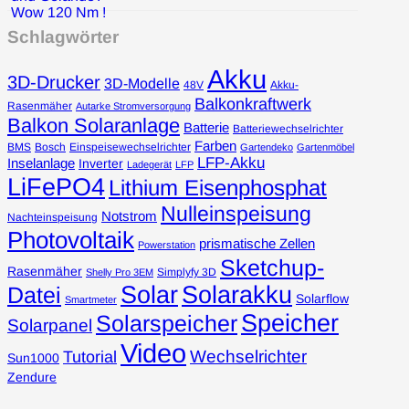
Schlagwörter
Akku
3D-Drucker
3D-Modelle
48V
Akku-
Balkonkraftwerk
Rasenmäher
Autarke Stromversorgung
Balkon Solaranlage
Batterie
Batteriewechselrichter
Farben
BMS
Bosch
Einspeisewechselrichter
Gartendeko
Gartenmöbel
LFP-Akku
Inselanlage
Inverter
Ladegerät
LFP
LiFePO4
Lithium Eisenphosphat
Nulleinspeisung
Notstrom
Nachteinspeisung
Photovoltaik
prismatische Zellen
Powerstation
Sketchup-
Rasenmäher
Simplyfy 3D
Shelly Pro 3EM
Solar
Solarakku
Datei
Solarflow
Smartmeter
Speicher
Solarspeicher
Solarpanel
Video
Wechselrichter
Tutorial
Sun1000
Zendure