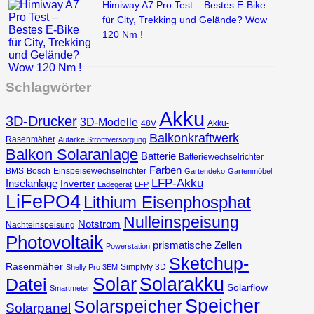
Himiway A7 Pro Test – Bestes E-Bike
für City, Trekking und Gelände? Wow
120 Nm !
Schlagwörter
Akku
3D-Drucker
3D-Modelle
48V
Akku-
Balkonkraftwerk
Rasenmäher
Autarke Stromversorgung
Balkon Solaranlage
Batterie
Batteriewechselrichter
Farben
BMS
Bosch
Einspeisewechselrichter
Gartendeko
Gartenmöbel
LFP-Akku
Inselanlage
Inverter
Ladegerät
LFP
LiFePO4
Lithium Eisenphosphat
Nulleinspeisung
Notstrom
Nachteinspeisung
Photovoltaik
prismatische Zellen
Powerstation
Sketchup-
Rasenmäher
Simplyfy 3D
Shelly Pro 3EM
Solar
Solarakku
Datei
Solarflow
Smartmeter
Speicher
Solarspeicher
Solarpanel