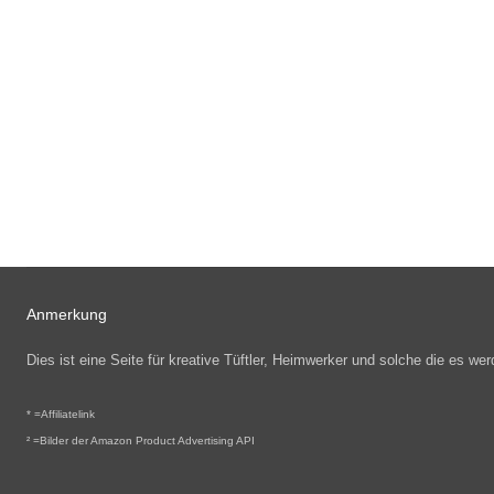
Anmerkung
Dies ist eine Seite für kreative Tüftler, Heimwerker und solche die es 
* =
Affiliatelink
² =Bilder der Amazon Product Advertising API