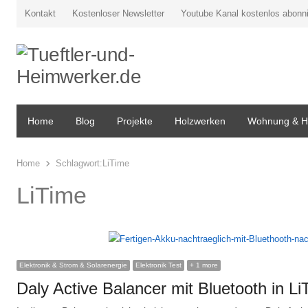
Kontakt
Kostenloser Newsletter
Youtube Kanal kostenlos abonn
Home
Blog
Projekte
Holzwerken
Wohnung & H
Home
Schlagwort:
LiTime
LiTime
Elektronik & Strom & Solarenergie
Elektronik Test
+ 1 more
Daly Active Balancer mit Bluetooth in L