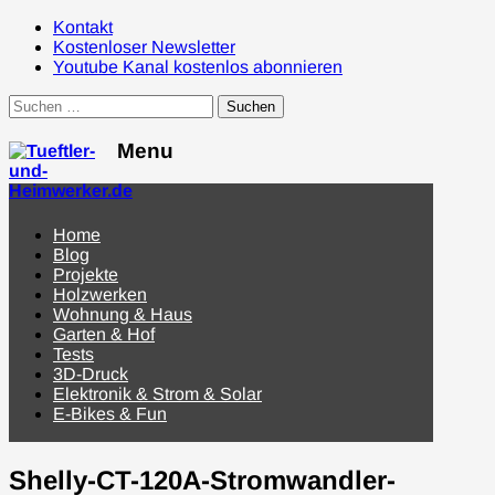
Kontakt
Kostenloser Newsletter
Youtube Kanal kostenlos abonnieren
Suchen
nach:
Menu
Menu
Home
Blog
Projekte
Holzwerken
Wohnung & Haus
Garten & Hof
Tests
3D-Druck
Elektronik & Strom & Solar
E-Bikes & Fun
Shelly-CT-120A-Stromwandler-