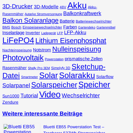
Akku
3D-Drucker
3D-Modelle
48V
Akku-
Balkonkraftwerk
Rasenmäher
Autarke Stromversorgung
Balkon Solaranlage
Batterie
Batteriewechselrichter
Farben
BMS
Bosch
Einspeisewechselrichter
Gartendeko
Gartenmöbel
LFP-Akku
Inselanlage
Inverter
Ladegerät
LFP
LiFePO4
Lithium Eisenphosphat
Nulleinspeisung
Notstrom
Nachteinspeisung
Photovoltaik
prismatische Zellen
Powerstation
Sketchup-
Rasenmäher
Simplyfy 3D
Shelly Pro 3EM
Solar
Solarakku
Datei
Solarflow
Smartmeter
Speicher
Solarspeicher
Solarpanel
Video
Wechselrichter
Tutorial
Sun1000
Zendure
Weitere interessante Beiträge
Bluetti EB55 Powerstation Test –