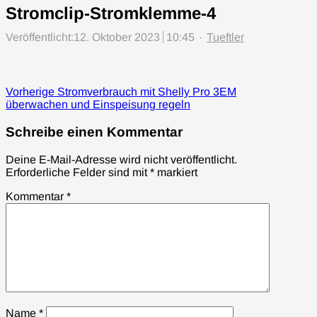
Stromclip-Stromklemme-4
Author
Veröffentlicht:
12. Oktober 2023
10:45
Tueftler
Beitragsnavigation
Previous
Vorherige
Stromverbrauch mit Shelly Pro 3EM
post:
überwachen und Einspeisung regeln
Schreibe einen Kommentar
Deine E-Mail-Adresse wird nicht veröffentlicht.
Erforderliche Felder sind mit
*
markiert
Kommentar
*
Name
*