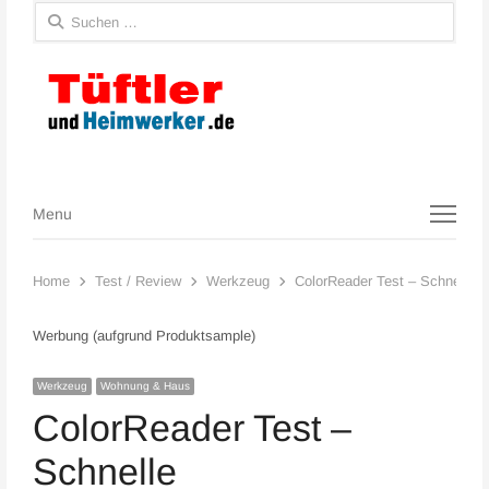
Suchen
nach:
Menu
Menu
Home
Test / Review
Werkzeug
ColorReader Test – Schnelle 
Werbung (aufgrund Produktsample)
Werkzeug
Wohnung & Haus
ColorReader Test –
Schnelle