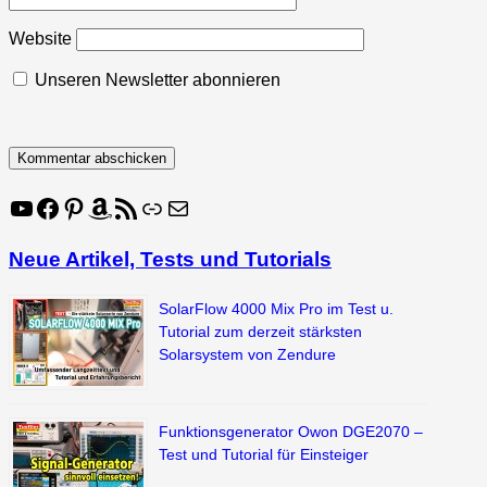
Website
Unseren Newsletter abonnieren
YouTube
Facebook
Pinterest
Amazon
RSS-Feed
Link
E-Mail
Neue Artikel, Tests und Tutorials
SolarFlow 4000 Mix Pro im Test u.
Tutorial zum derzeit stärksten
Solarsystem von Zendure
Funktionsgenerator Owon DGE2070 –
Test und Tutorial für Einsteiger