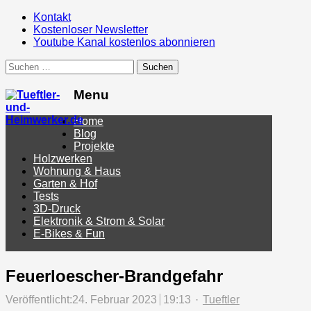
Kontakt
Kostenloser Newsletter
Youtube Kanal kostenlos abonnieren
Suchen
nach:
Menu
Menu
Home
Blog
Projekte
Holzwerken
Wohnung & Haus
Garten & Hof
Tests
3D-Druck
Elektronik & Strom & Solar
E-Bikes & Fun
Feuerloescher-Brandgefahr
Author
Veröffentlicht:
24. Februar 2023
19:13
Tueftler