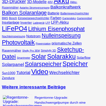
Akku
3D-Drucker
3D-Modelle
48V
Akku-
Balkonkraftwerk
Rasenmäher
Autarke Stromversorgung
Balkon Solaranlage
Batterie
Batteriewechselrichter
Farben
BMS
Bosch
Einspeisewechselrichter
Gartendeko
Gartenmöbel
LFP-Akku
Inselanlage
Inverter
Ladegerät
LFP
LiFePO4
Lithium Eisenphosphat
Nulleinspeisung
Notstrom
Nachteinspeisung
Photovoltaik
prismatische Zellen
Powerstation
Sketchup-
Rasenmäher
Simplyfy 3D
Shelly Pro 3EM
Solar
Solarakku
Datei
Solarflow
Smartmeter
Speicher
Solarspeicher
Solarpanel
Video
Wechselrichter
Tutorial
Sun1000
Zendure
Weitere interessante Beiträge
Regentonne-Upgrade:
Handschwengelpumpe durch eine