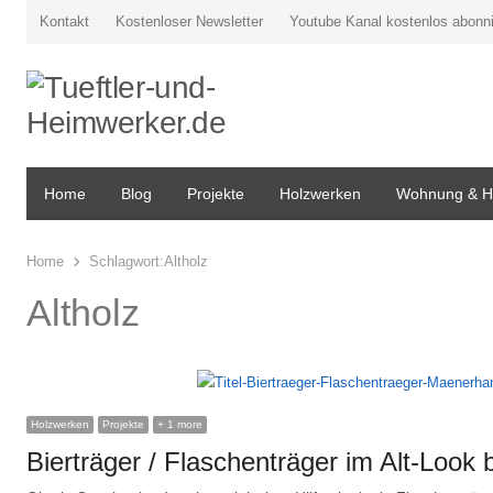
Kontakt
Kostenloser Newsletter
Youtube Kanal kostenlos abonn
Home
Blog
Projekte
Holzwerken
Wohnung & H
Home
Schlagwort:
Altholz
Altholz
Holzwerken
Projekte
+ 1 more
Bierträger / Flaschenträger im Alt-Look