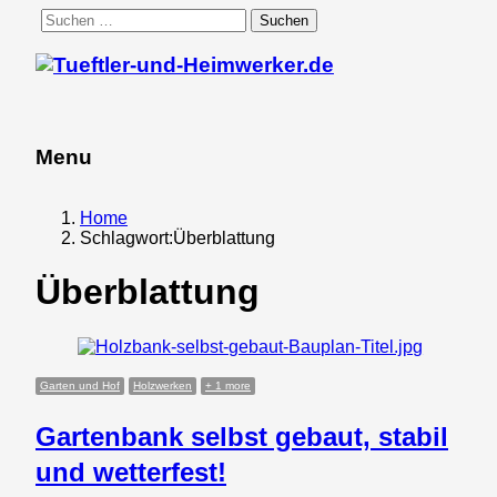
Suchen
nach:
Menu
Menu
Home
Schlagwort:
Überblattung
Überblattung
Garten und Hof
Holzwerken
+ 1 more
Gartenbank selbst gebaut, stabil
und wetterfest!