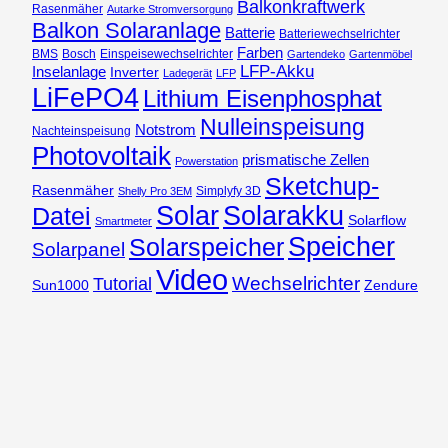
Balkonkraftwerk
Rasenmäher
Autarke Stromversorgung
Balkon Solaranlage
Batterie
Batteriewechselrichter
Farben
BMS
Bosch
Einspeisewechselrichter
Gartendeko
Gartenmöbel
LFP-Akku
Inselanlage
Inverter
Ladegerät
LFP
LiFePO4
Lithium Eisenphosphat
Nulleinspeisung
Notstrom
Nachteinspeisung
Photovoltaik
prismatische Zellen
Powerstation
Sketchup-
Rasenmäher
Simplyfy 3D
Shelly Pro 3EM
Solar
Solarakku
Datei
Solarflow
Smartmeter
Speicher
Solarspeicher
Solarpanel
Video
Wechselrichter
Tutorial
Sun1000
Zendure