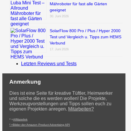
Mähroboter für fast alle Gärten
geeignet
30. Juni 2026
SolarFlow 800 Pro / Plus / Hyper 2000
Test und Vergleich u. Tipps zum HEMS
Verbund
17. Juni 2026
Letzten Reviews und Tests
Anmerkung
Dies ist eine Seite für kreative Tüftler, Heimwerker
und solche die es werden wollen! Die Projekte,
Werkzeugvorstellungen und Tipps sollen euch zu
eigenen Projekten anregen.
Mitarbeiten?
* =
Affiliatelink
² =Bilder der Amazon Product Advertising API