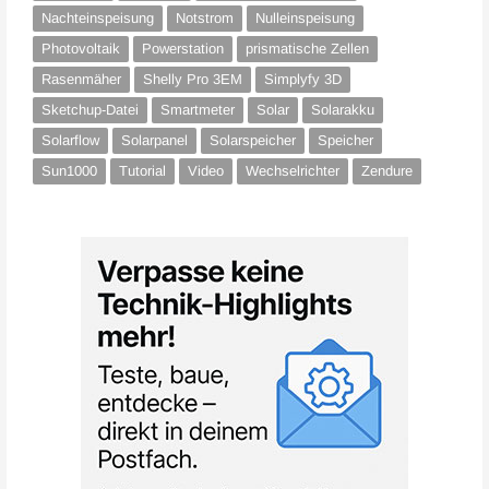
Nachteinspeisung
Notstrom
Nulleinspeisung
Photovoltaik
Powerstation
prismatische Zellen
Rasenmäher
Shelly Pro 3EM
Simplyfy 3D
Sketchup-Datei
Smartmeter
Solar
Solarakku
Solarflow
Solarpanel
Solarspeicher
Speicher
Sun1000
Tutorial
Video
Wechselrichter
Zendure