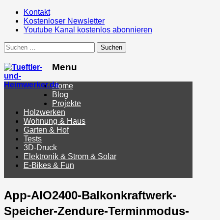
Kontakt
Kostenloser Newsletter
Youtube Kanal kostenlos abonnieren
Suchen
nach:
Menu
Menu
Home
Blog
Projekte
Holzwerken
Wohnung & Haus
Garten & Hof
Tests
3D-Druck
Elektronik & Strom & Solar
E-Bikes & Fun
App-AIO2400-Balkonkraftwerk-
Speicher-Zendure-Terminmodus-