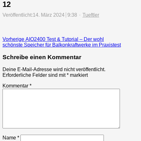
12
Author
Veröffentlicht:
14. März 2024
9:38
Tueftler
Beitragsnavigation
Previous
Vorherige
AIO2400 Test & Tutorial – Der wohl
post:
schönste Speicher für Balkonkraftwerke im Praxistest
Schreibe einen Kommentar
Deine E-Mail-Adresse wird nicht veröffentlicht.
Erforderliche Felder sind mit
*
markiert
Kommentar
*
Name
*