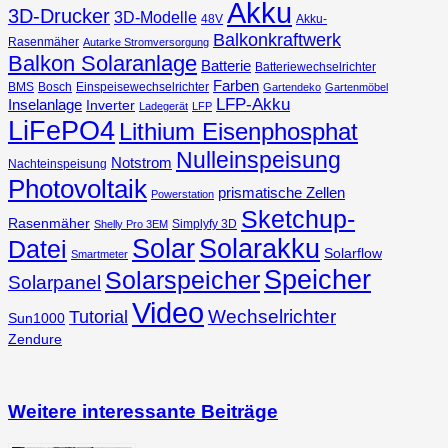
Akku
3D-Drucker
3D-Modelle
48V
Akku-
Balkonkraftwerk
Rasenmäher
Autarke Stromversorgung
Balkon Solaranlage
Batterie
Batteriewechselrichter
Farben
BMS
Bosch
Einspeisewechselrichter
Gartendeko
Gartenmöbel
LFP-Akku
Inselanlage
Inverter
Ladegerät
LFP
LiFePO4
Lithium Eisenphosphat
Nulleinspeisung
Notstrom
Nachteinspeisung
Photovoltaik
prismatische Zellen
Powerstation
Sketchup-
Rasenmäher
Simplyfy 3D
Shelly Pro 3EM
Solar
Solarakku
Datei
Solarflow
Smartmeter
Speicher
Solarspeicher
Solarpanel
Video
Wechselrichter
Tutorial
Sun1000
Zendure
Weitere interessante Beiträge