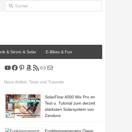
Suchen
nach:
onik & Strom & Solar
E-Bikes & Fun
YouTube
Facebook
Pinterest
Amazon
RSS-Feed
Link
E-Mail
Neue Artikel, Tests und Tutorials
SolarFlow 4000 Mix Pro im
Test u. Tutorial zum derzeit
stärksten Solarsystem von
Zendure
Funktionsgenerator Owon