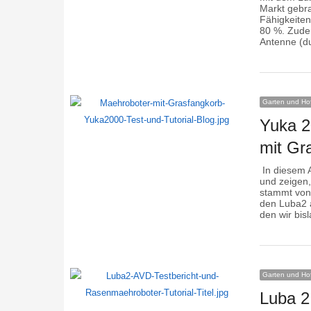
Markt gebr
Fähigkeiten
80 %. Zudem
Antenne (du
Garten und Ho
Yuka 2
mit Gr
In diesem A
und zeigen,
stammt von
den Luba2 
den wir bis
Garten und Ho
Luba 2