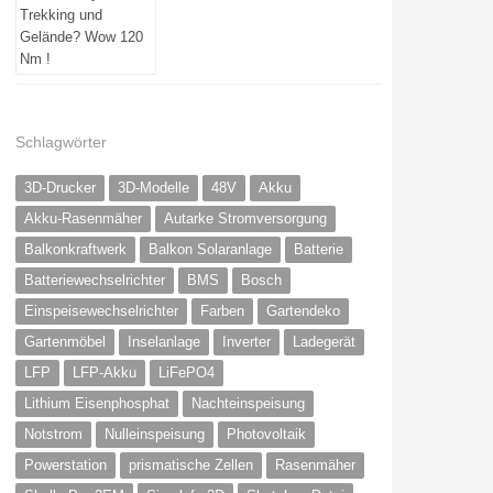
Schlagwörter
3D-Drucker
3D-Modelle
48V
Akku
Akku-Rasenmäher
Autarke Stromversorgung
Balkonkraftwerk
Balkon Solaranlage
Batterie
Batteriewechselrichter
BMS
Bosch
Einspeisewechselrichter
Farben
Gartendeko
Gartenmöbel
Inselanlage
Inverter
Ladegerät
LFP
LFP-Akku
LiFePO4
Lithium Eisenphosphat
Nachteinspeisung
Notstrom
Nulleinspeisung
Photovoltaik
Powerstation
prismatische Zellen
Rasenmäher