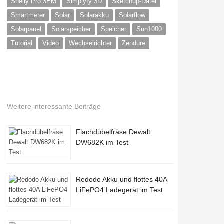
Shelly Pro 3EM
Simplyfy 3D
Sketchup-Datei
Smartmeter
Solar
Solarakku
Solarflow
Solarpanel
Solarspeicher
Speicher
Sun1000
Tutorial
Video
Wechselrichter
Zendure
Weitere interessante Beiträge
Flachdübelfräse Dewalt
DW682K im Test
Redodo Akku und flottes 40A
LiFePO4 Ladegerät im Test