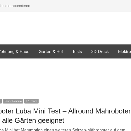
tenlos abonnieren
ohnung & Haus
Garten & Hof
Tests
3D-Druck
Elektr
f
Test / Review
+ 1 more
oter Luba Mini Test – Allround Mähroboter
t alle Gärten geeignet
ba Mini hat Mammotion einen weiteren Spitzen-Mähroboter auf dem