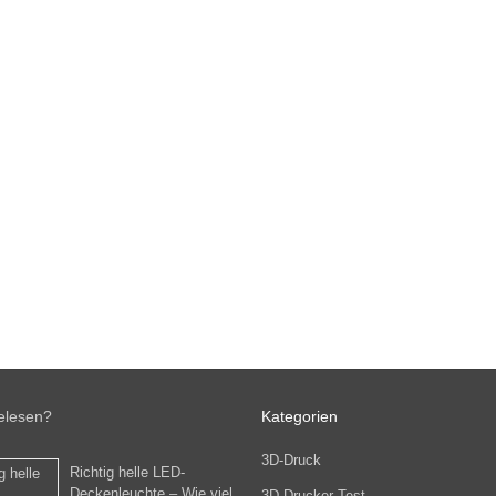
elesen?
Kategorien
3D-Druck
Richtig helle LED-
Deckenleuchte – Wie viel
3D-Drucker Test