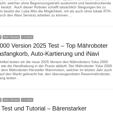
acht, welcher ohne Begrenzungsdraht auskommt und beeindruckende
 besitzt. Auch dieser Roboter schafft tatsächlich Steigungen bis zu
 besitzt der Luba Mini die Möglichkeit, mit als auch ohne lokale RTK-
rch den iNavi Service) arbeiten zu können.…
f
Test / Review
+ 1 more
000 Version 2025 Test – Top Mähroboter
asfangkorb, Auto-Kartierung und iNavi
rtikel testen wir die neue 2025 Version des Mähroboters Yuka 2000
 wie die Handhabung in der Praxis abläuft. Der Mähroboter Yuka 2000
 dem Mähroboter-Hersteller Mammotion, welcher im letzten Jahr auch
auf den Markt gebracht hat, den überzeugendsten Rasenmähroboter,
lang testen…
f
Test / Review
+ 1 more
 Test und Tutorial – Bärenstarker