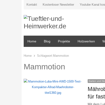
Kontakt
Kostenloser Newsletter
Youtube Kanal kos
Home
Blog
Projekte
Holzwerken
W
Home
Schlagwort:
Mammotion
Mammotion
Garten und Ho
Mährob
für fas
Mit dem Lu