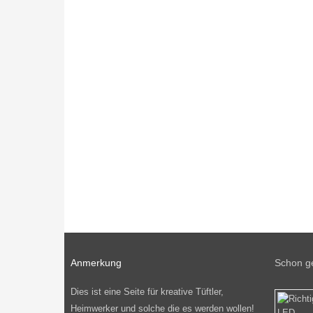
Anmerkung
Schon g
Dies ist eine Seite für kreative Tüftler,
Heimwerker und solche die es werden wollen!