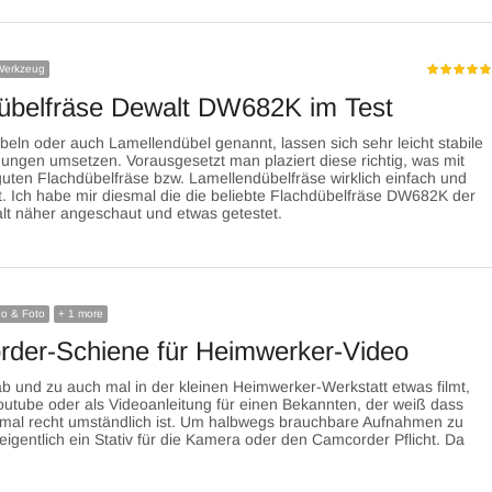
Werkzeug
übelfräse Dewalt DW682K im Test
beln oder auch Lamellendübel genannt, lassen sich sehr leicht stabile
ungen umsetzen. Vorausgesetzt man plaziert diese richtig, was mit
 guten Flachdübelfräse bzw. Lamellendübelfräse wirklich einfach und
t. Ich habe mir diesmal die die beliebte Flachdübelfräse DW682K der
lt näher angeschaut und etwas getestet.
eo & Foto
+ 1 more
der-Schiene für Heimwerker-Video
ab und zu auch mal in der kleinen Heimwerker-Werkstatt etwas filmt,
Youtube oder als Videoanleitung für einen Bekannten, der weiß dass
mal recht umständlich ist. Um halbwegs brauchbare Aufnahmen zu
eigentlich ein Stativ für die Kamera oder den Camcorder Pflicht. Da