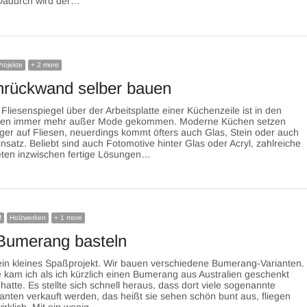
Dadurch wird der…
rojekte
+ 2 more
rückwand selber bauen
 Fliesenspiegel über der Arbeitsplatte einer Küchenzeile ist in den
hren immer mehr außer Mode gekommen. Moderne Küchen setzen
er auf Fliesen, neuerdings kommt öfters auch Glas, Stein oder auch
nsatz. Beliebt sind auch Fotomotive hinter Glas oder Acryl, zahlreiche
eten inzwischen fertige Lösungen…
f
Holzwerken
+ 1 more
Bumerang basteln
ein kleines Spaßprojekt. Wir bauen verschiedene Bumerang-Varianten.
e kam ich als ich kürzlich einen Bumerang aus Australien geschenkt
tte. Es stellte sich schnell heraus, dass dort viele sogenannte
anten verkauft werden, das heißt sie sehen schön bunt aus, fliegen
wirklich. Mit ein wenig…