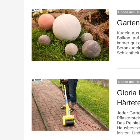
Garten und Ho
Garten
Kugeln aus 
Balkon, auf
immer gut 
Betonkugeln
Schlichthei
Garten und Ho
Gloria
Härtet
Jeder Gart
Pflasterste
Das Reinige
Hausbesitzer
leisten. Und