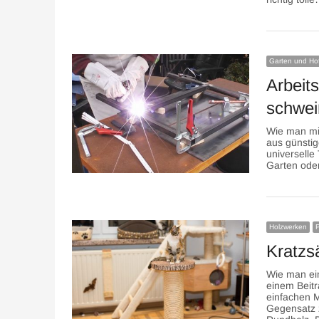
Garten und Ho
Arbeits
schwe
Wie man mit
aus günstig
universelle 
Garten oder
Holzwerken
P
Kratzs
Wie man ein
einem Beitr
einfachen M
Gegensatz 