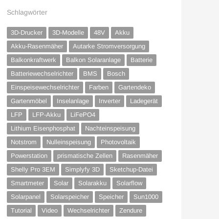
Schlagwörter
3D-Drucker
3D-Modelle
48V
Akku
Akku-Rasenmäher
Autarke Stromversorgung
Balkonkraftwerk
Balkon Solaranlage
Batterie
Batteriewechselrichter
BMS
Bosch
Einspeisewechselrichter
Farben
Gartendeko
Gartenmöbel
Inselanlage
Inverter
Ladegerät
LFP
LFP-Akku
LiFePO4
Lithium Eisenphosphat
Nachteinspeisung
Notstrom
Nulleinspeisung
Photovoltaik
Powerstation
prismatische Zellen
Rasenmäher
Shelly Pro 3EM
Simplyfy 3D
Sketchup-Datei
Smartmeter
Solar
Solarakku
Solarflow
Solarpanel
Solarspeicher
Speicher
Sun1000
Tutorial
Video
Wechselrichter
Zendure