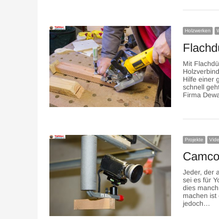
Holzwerken
Flachd
Mit Flachdü
Holzverbind
Hilfe einer
schnell geh
Firma Dewa
Projekte
Vid
Camcor
Jeder, der 
sei es für 
dies manch
machen ist 
jedoch…