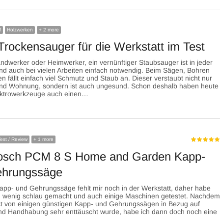
f
Holzwerken
+ 2 more
Trockensauger für die Werkstatt im Test
ndwerker oder Heimwerker, ein vernünftiger Staubsauger ist in jeder
nd auch bei vielen Arbeiten einfach notwendig. Beim Sägen, Bohren
en fällt einfach viel Schmutz und Staub an. Dieser verstaubt nicht nur
und Wohnung, sondern ist auch ungesund. Schon deshalb haben heute
lektrowerkzeuge auch einen…
est / Review
+ 1 more
osch PCM 8 S Home and Garden Kapp-
ehrungssäge
app- und Gehrungssäge fehlt mir noch in der Werkstatt, daher habe
in wenig schlau gemacht und auch einige Maschinen getestet. Nachde
st von einigen günstigen Kapp- und Gehrungssägen in Bezug auf
und Handhabung sehr enttäuscht wurde, habe ich dann doch noch eine
e…