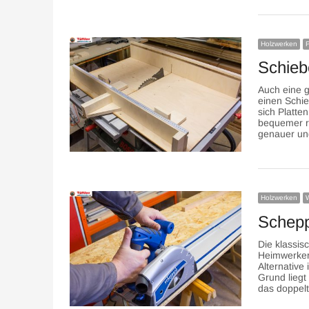
Holzwerken
P
Schieb
Auch eine g
einen Schie
sich Platte
bequemer re
genauer und
Holzwerken
Schepp
Die klassis
Heimwerkers
Alternative
Grund liegt
das doppel