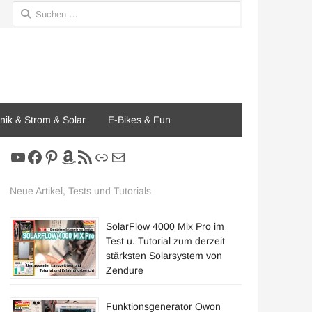
Suchen
nach:
onik & Strom & Solar
E-Bikes & Fun
YouTube
Facebook
Pinterest
Amazon
RSS-Feed
Link
E-Mail
Neue Artikel, Tests und Tutorials
SolarFlow 4000 Mix Pro im
Test u. Tutorial zum derzeit
stärksten Solarsystem von
Zendure
Funktionsgenerator Owon