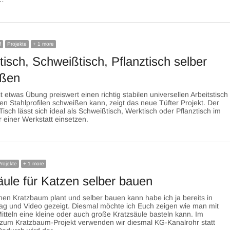
f
Projekte
+ 1 more
tisch, Schweißtisch, Pflanztisch selber
ißen
 etwas Übung preiswert einen richtig stabilen universellen Arbeitstisch
en Stahlprofilen schweißen kann, zeigt das neue Tüfter Projekt. Der
Tisch lässt sich ideal als Schweißtisch, Werktisch oder Pflanztisch im
 einer Werkstatt einsetzen.
rojekte
+ 1 more
äule für Katzen selber bauen
en Kratzbaum plant und selber bauen kann habe ich ja bereits in
ag und Video gezeigt. Diesmal möchte ich Euch zeigen wie man mit
itteln eine kleine oder auch große Kratzsäule basteln kann. Im
zum Kratzbaum-Projekt verwenden wir diesmal KG-Kanalrohr statt