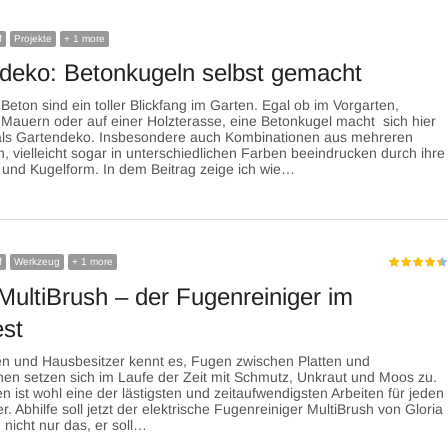
f
Projekte
+ 1 more
deko: Betonkugeln selbst gemacht
Beton sind ein toller Blickfang im Garten. Egal ob im Vorgarten,
 Mauern oder auf einer Holzterasse, eine Betonkugel macht sich hier
als Gartendeko. Insbesondere auch Kombinationen aus mehreren
, vielleicht sogar in unterschiedlichen Farben beeindrucken durch ihre
t und Kugelform. In dem Beitrag zeige ich wie…
f
Werkzeug
+ 1 more
 MultiBrush – der Fugenreiniger im
est
en und Hausbesitzer kennt es, Fugen zwischen Platten und
inen setzen sich im Laufe der Zeit mit Schmutz, Unkraut und Moos zu.
n ist wohl eine der lästigsten und zeitaufwendigsten Arbeiten für jeden
. Abhilfe soll jetzt der elektrische Fugenreiniger MultiBrush von Gloria
 nicht nur das, er soll…