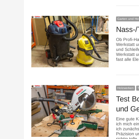
Garten und Ho
Nass-/
Ob Profi-Ha
Werkstatt u
und Schleif
Werkstatt 
fast alle E
Holzwerken
T
Test B
und G
Eine gute K
ich mich e
ich zunäch
Präzision 
richtig toll