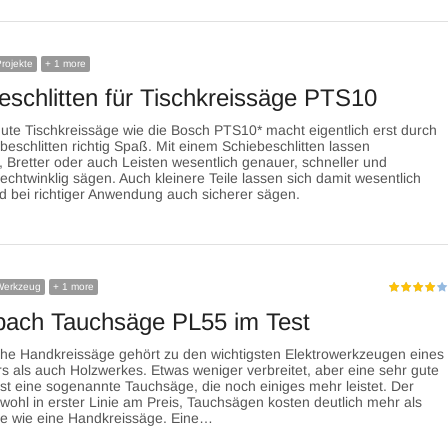
rojekte
+ 1 more
eschlitten für Tischkreissäge PTS10
ute Tischkreissäge wie die Bosch PTS10* macht eigentlich erst durch
beschlitten richtig Spaß. Mit einem Schiebeschlitten lassen
n, Bretter oder auch Leisten wesentlich genauer, schneller und
chtwinklig sägen. Auch kleinere Teile lassen sich damit wesentlich
 bei richtiger Anwendung auch sicherer sägen.
Werkzeug
+ 1 more
ach Tauchsäge PL55 im Test
che Handkreissäge gehört zu den wichtigsten Elektrowerkzeugen eines
 als auch Holzwerkes. Etwas weniger verbreitet, aber eine sehr gute
 ist eine sogenannte Tauchsäge, die noch einiges mehr leistet. Der
 wohl in erster Linie am Preis, Tauchsägen kosten deutlich mehr als
te wie eine Handkreissäge. Eine…