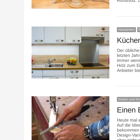
Rundholz. 
Holzwerken
P
Küchen
Der übliche
letzten Ja
immer wenig
Holz zum Ei
Anbieter bi
Garten und Ho
Einen 
Heute mal 
Auf die Ide
bekommen ha
Design-Vari
aber nicht 