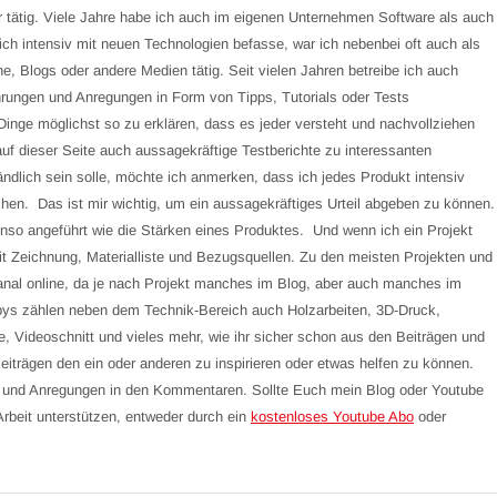
r tätig. Viele Jahre habe ich auch im eigenen Unternehmen Software als auch
ch intensiv mit neuen Technologien befasse, war ich nebenbei oft auch als
ne, Blogs oder andere Medien tätig. Seit vielen Jahren betreibe ich auch
ungen und Anregungen in Form von Tipps, Tutorials oder Tests
inge möglichst so zu erklären, dass es jeder versteht und nachvollziehen
auf dieser Seite auch aussagekräftige Testberichte zu interessanten
ändlich sein solle, möchte ich anmerken, dass ich jedes Produkt intensiv
hen. Das ist mir wichtig, um ein aussagekräftiges Urteil abgeben zu können.
so angeführt wie die Stärken eines Produktes. Und wenn ich ein Projekt
 mit Zeichnung, Materialliste und Bezugsquellen. Zu den meisten Projekten und
Kanal online, da je nach Projekt manches im Blog, aber auch manches im
bbys zählen neben dem Technik-Bereich auch Holzarbeiten, 3D-Druck,
e, Videoschnitt und vieles mehr, wie ihr sicher schon aus den Beiträgen und
eiträgen den ein oder anderen zu inspirieren oder etwas helfen zu können.
ps und Anregungen in den Kommentaren. Sollte Euch mein Blog oder Youtube
 Arbeit unterstützen, entweder durch ein
kostenloses Youtube Abo
oder